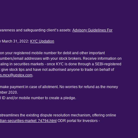
awareness and safeguarding client’s assets:
Advisory Guidelines For
by March 31, 2022:
KYC Updation
 on your registered mobile number for debit and other important
numbers/email addresses with your stock brokers. Receive information on
dealing in securities markets - once KYC is done through a SEBI-registered
ive stock tips and have not authorised anyone to trade on behalf of
ts.mcx@upstox.com
.
o make payment in case of allotment. No worries for refund as the money
ember 2020.
l ID and/or mobile number to create a pledge.
 streamlines the existing dispute resolution mechanism, offering online
ndian-securities-market_74794.html
ODR portal for Investors -