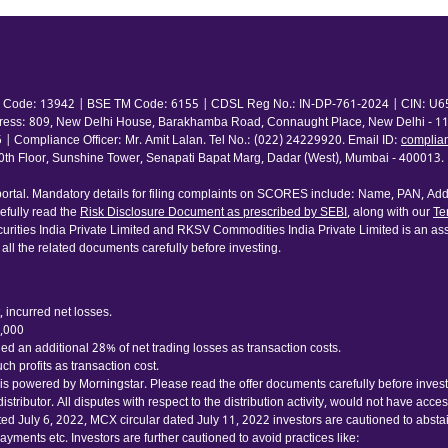
 TM Code: 13942 | BSE TM Code: 6155 | CDSL Reg No.: IN-DP-761-2024 | CIN: U65
ress: 809, New Delhi House, Barakhamba Road, Connaught Place, New Delhi - 110
pliance Officer: Mr. Amit Lalan. Tel No.: (022) 24229920. Email ID:
complia
 Floor, Sunshine Tower, Senapati Bapat Marg, Dadar (West), Mumbai - 400013. | 
rtal. Mandatory details for filing complaints on SCORES include: Name, PAN, Addr
fully read the
Risk Disclosure Document as prescribed by SEBI
, along with our
Te
urities India Private Limited and RKSV Commodities India Private Limited is an ass
 all the related documents carefully before investing.
 incurred net losses.
0,000
d an additional 28% of net trading losses as transaction costs.
h profits as transaction cost.
 powered by Morningstar. Please read the offer documents carefully before investing
tributor. All disputes with respect to the distribution activity, would not have acc
ated July 6, 2022, MCX circular dated July 11, 2022 investors are cautioned to abst
yments etc. Investors are further cautioned to avoid practices like: