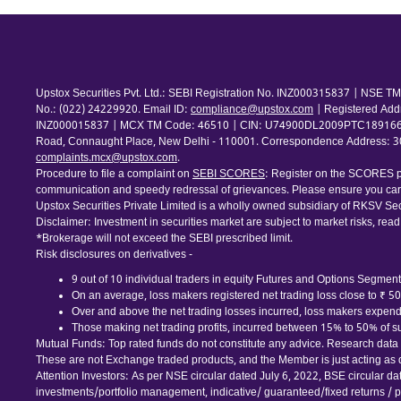
Upstox Securities Pvt. Ltd.: SEBI Registration No. INZ000315837 | NSE
No.: (022) 24229920. Email ID:
compliance@upstox.com
| Registered Add
INZ000015837 | MCX TM Code: 46510 | CIN: U74900DL2009PTC189166 | Com
Road, Connaught Place, New Delhi - 110001. Correspondence Address: 30th
complaints.mcx@upstox.com
.
Procedure to file a complaint on
SEBI SCORES
: Register on the SCORES po
communication and speedy redressal of grievances. Please ensure you care
Upstox Securities Private Limited is a wholly owned subsidiary of RKSV Sec
Disclaimer: Investment in securities market are subject to market risks, read
*Brokerage will not exceed the SEBI prescribed limit.
Risk disclosures on derivatives -
9 out of 10 individual traders in equity Futures and Options Segment,
On an average, loss makers registered net trading loss close to ₹ 5
Over and above the net trading losses incurred, loss makers expende
Those making net trading profits, incurred between 15% to 50% of suc
Mutual Funds: Top rated funds do not constitute any advice. Research data is
These are not Exchange traded products, and the Member is just acting as dis
Attention Investors: As per NSE circular dated July 6, 2022, BSE circular d
investments/portfolio management, indicative/ guaranteed/fixed returns / pa