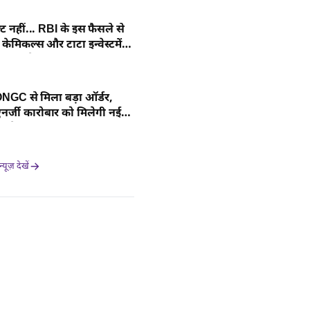
्ट नहीं... RBI के इस फैसले से
केमिकल्स और टाटा इन्वेस्टमेंट
मझें डीटेल
GC से मिला बड़ा ऑर्डर,
्जी कारोबार को मिलेगी नई
 डीटेल यहां
यूज़ देखें