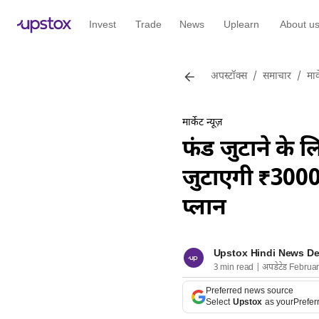
Invest
Trade
News
Uplearn
About u
अपस्टॉक्स
/
समाचार
/
मार्
मार्केट न्यूज़
फंड जुटाने के ल
जुटाएगी ₹3000 
प्लान
Upstox Hindi News D
3 min read | अपडेटेड Februa
Preferred news source
Select
Upstox
as your
Prefer