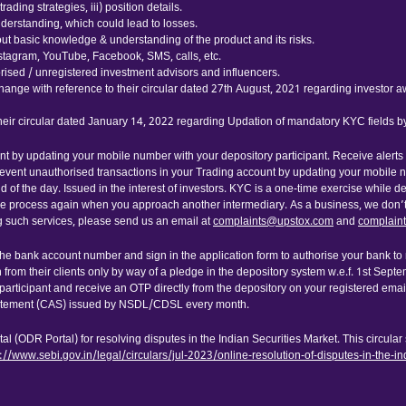
ading strategies, iii) position details.
nderstanding, which could lead to losses.
thout basic knowledge & understanding of the product and its risks.
nstagram, YouTube, Facebook, SMS, calls, etc.
ised / unregistered investment advisors and influencers.
hange with reference to their circular dated 27th August, 2021 regarding investor 
their circular dated January 14, 2022 regarding Updation of mandatory KYC fields 
nt by updating your mobile number with your depository participant. Receive alerts
event unauthorised transactions in your Trading account by updating your mobile 
 of the day. Issued in the interest of investors. KYC is a one-time exercise while 
me process again when you approach another intermediary. As a business, we don’t g
ng such services, please send us an email at
complaints@upstox.com
and
complain
 the bank account number and sign in the application form to authorise your bank t
 from their clients only by way of a pledge in the depository system w.e.f. 1st Sept
articipant and receive an OTP directly from the depository on your registered emai
Statement (CAS) issued by NSDL/CDSL every month.
l (ODR Portal) for resolving disputes in the Indian Securities Market. This circular
s://www.sebi.gov.in/legal/circulars/jul-2023/online-resolution-of-disputes-in-the-i