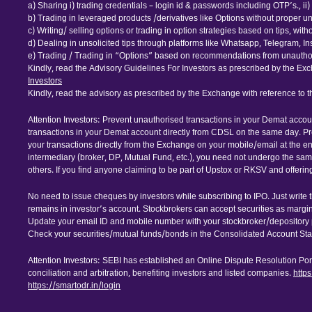
a) Sharing i) trading credentials – login id & passwords including OTP’s., ii) tr
b) Trading in leveraged products /derivatives like Options without proper u
c) Writing/ selling options or trading in option strategies based on tips, wi
d) Dealing in unsolicited tips through platforms like Whatsapp, Telegram, I
e) Trading / Trading in “Options” based on recommendations from unauthor
Kindly, read the Advisory Guidelines For Investors as prescribed by the Exc
Investors
Kindly, read the advisory as prescribed by the Exchange with reference to 
Attention Investors: Prevent unauthorised transactions in your Demat accou
transactions in your Demat account directly from CDSL on the same day. Pr
your transactions directly from the Exchange on your mobile/email at the end
intermediary (broker, DP, Mutual Fund, etc.), you need not undergo the sa
others. If you find anyone claiming to be part of Upstox or RKSV and offeri
No need to issue cheques by investors while subscribing to IPO. Just write
remains in investor’s account. Stockbrokers can accept securities as margin
Update your email ID and mobile number with your stockbroker/depository p
Check your securities/mutual funds/bonds in the Consolidated Account 
Attention Investors: SEBI has established an Online Dispute Resolution Porta
conciliation and arbitration, benefiting investors and listed companies.
http
https://smartodr.in/login