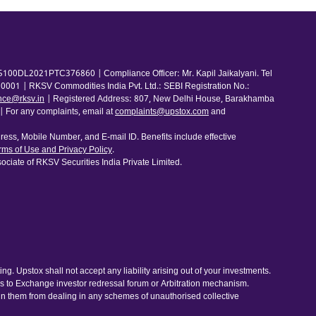
100DL2021PTC376860 | Compliance Officer: Mr. Kapil Jaikalyani. Tel
001 | RKSV Commodities India Pvt. Ltd.: SEBI Registration No.:
nce@rksv.in
| Registered Address: 807, New Delhi House, Barakhamba
For any complaints, email at
complaints@upstox.com
and
ess, Mobile Number, and E-mail ID. Benefits include effective
rms of Use and Privacy Policy
.
ociate of RKSV Securities India Private Limited.
. Upstox shall not accept any liability arising out of your investments.
ess to Exchange investor redressal forum or Arbitration mechanism.
ain them from dealing in any schemes of unauthorised collective