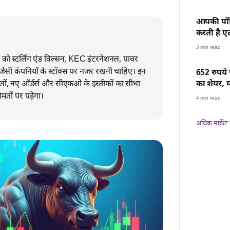
आपकी पॉल
करती है ए
पूरी जानक
3 min read
ं को स्टर्लिंग एंड विल्सन, KEC इंटरनेशनल, पावर
ज जैसी कंपनियों के स्टॉक्स पर नजर रखनी चाहिए। इन
652 रुपये
सलों, नए ऑर्डर्स और सीएफओ के इस्तीफों का सीधा
का शेयर, 
प्लान
ों पर पड़ेगा।
4 min read
अधिक मार्केट न्