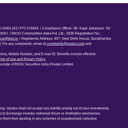
100DL2021PTC376860 | Compliance Officer: Mr. Kapil Jaikalyani. Tel
001 | RKSV Commodities India Pvt. Ltd.: SEBI Registration No.:
nce@rksv.in
| Registered Address: 807, New Delhi House, Barakhamba
For any complaints, email at
complaints@upstox.com
and
ess, Mobile Number, and E-mail ID. Benefits include effective
rms of Use and Privacy Policy
.
ociate of RKSV Securities India Private Limited.
. Upstox shall not accept any liability arising out of your investments.
ess to Exchange investor redressal forum or Arbitration mechanism.
ain them from dealing in any schemes of unauthorised collective