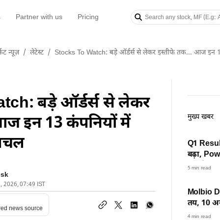
s
Partner with us
Pricing
केट न्यूज़
/
लेटेस्ट
/
Stocks To Watch: बड़े ऑर्डर्स से लेकर इस्तीफे तक... आज इन 1
h: बड़े ऑर्डर्स से लेकर
मुख्य खबर
आज इन 13 कंपनियों में
हलचल
Q1 Result
बढ़ा, Pow
नतीजे जल्
5 min read
esk
0, 2026, 07:49 IST
Molbio Di
तय, 10 अग
red news source
क्या करती 
4 min read