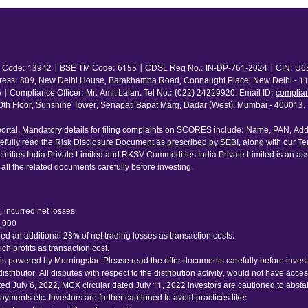
 TM Code: 13942 | BSE TM Code: 6155 | CDSL Reg No.: IN-DP-761-2024 | CIN: U65
ress: 809, New Delhi House, Barakhamba Road, Connaught Place, New Delhi - 110
pliance Officer: Mr. Amit Lalan. Tel No.: (022) 24229920. Email ID:
complia
 Floor, Sunshine Tower, Senapati Bapat Marg, Dadar (West), Mumbai - 400013. | 
rtal. Mandatory details for filing complaints on SCORES include: Name, PAN, Addr
fully read the
Risk Disclosure Document as prescribed by SEBI
, along with our
Te
urities India Private Limited and RKSV Commodities India Private Limited is an ass
 all the related documents carefully before investing.
 incurred net losses.
0,000
d an additional 28% of net trading losses as transaction costs.
h profits as transaction cost.
 powered by Morningstar. Please read the offer documents carefully before investing
tributor. All disputes with respect to the distribution activity, would not have acc
ated July 6, 2022, MCX circular dated July 11, 2022 investors are cautioned to abst
yments etc. Investors are further cautioned to avoid practices like: