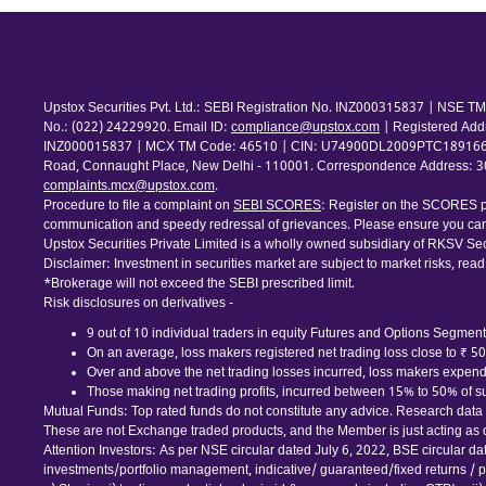
Upstox Securities Pvt. Ltd.: SEBI Registration No. INZ000315837 | NSE
No.: (022) 24229920. Email ID:
compliance@upstox.com
| Registered Add
INZ000015837 | MCX TM Code: 46510 | CIN: U74900DL2009PTC189166 | Com
Road, Connaught Place, New Delhi - 110001. Correspondence Address: 30th
complaints.mcx@upstox.com
.
Procedure to file a complaint on
SEBI SCORES
: Register on the SCORES po
communication and speedy redressal of grievances. Please ensure you care
Upstox Securities Private Limited is a wholly owned subsidiary of RKSV Sec
Disclaimer: Investment in securities market are subject to market risks, read
*Brokerage will not exceed the SEBI prescribed limit.
Risk disclosures on derivatives -
9 out of 10 individual traders in equity Futures and Options Segment,
On an average, loss makers registered net trading loss close to ₹ 5
Over and above the net trading losses incurred, loss makers expende
Those making net trading profits, incurred between 15% to 50% of suc
Mutual Funds: Top rated funds do not constitute any advice. Research data is
These are not Exchange traded products, and the Member is just acting as dis
Attention Investors: As per NSE circular dated July 6, 2022, BSE circular d
investments/portfolio management, indicative/ guaranteed/fixed returns / pa