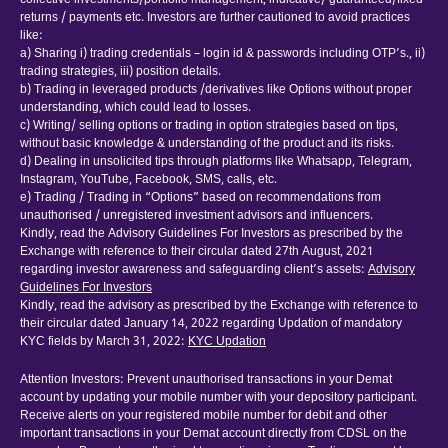
collective investments/portfolio management, indicative/ guaranteed/fixed
returns / payments etc. Investors are further cautioned to avoid practices
like:
a) Sharing i) trading credentials – login id & passwords including OTP’s., ii)
trading strategies, iii) position details.
b) Trading in leveraged products /derivatives like Options without proper
understanding, which could lead to losses.
c) Writing/ selling options or trading in option strategies based on tips,
without basic knowledge & understanding of the product and its risks.
d) Dealing in unsolicited tips through platforms like Whatsapp, Telegram,
Instagram, YouTube, Facebook, SMS, calls, etc.
e) Trading / Trading in “Options” based on recommendations from
unauthorised / unregistered investment advisors and influencers.
Kindly, read the Advisory Guidelines For Investors as prescribed by the
Exchange with reference to their circular dated 27th August, 2021
regarding investor awareness and safeguarding client’s assets:
Advisory
Guidelines For Investors
Kindly, read the advisory as prescribed by the Exchange with reference to
their circular dated January 14, 2022 regarding Updation of mandatory
KYC fields by March 31, 2022:
KYC Updation
Attention Investors: Prevent unauthorised transactions in your Demat
account by updating your mobile number with your depository participant.
Receive alerts on your registered mobile number for debit and other
important transactions in your Demat account directly from CDSL on the