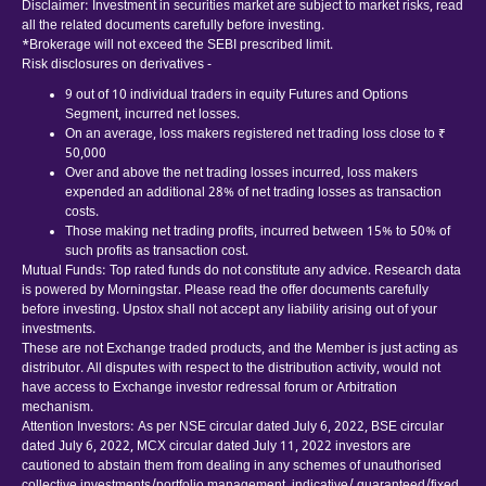
Disclaimer: Investment in securities market are subject to market risks, read
all the related documents carefully before investing.
*Brokerage will not exceed the SEBI prescribed limit.
Risk disclosures on derivatives -
9 out of 10 individual traders in equity Futures and Options
Segment, incurred net losses.
On an average, loss makers registered net trading loss close to ₹
50,000
Over and above the net trading losses incurred, loss makers
expended an additional 28% of net trading losses as transaction
costs.
Those making net trading profits, incurred between 15% to 50% of
such profits as transaction cost.
Mutual Funds: Top rated funds do not constitute any advice. Research data
is powered by Morningstar. Please read the offer documents carefully
before investing. Upstox shall not accept any liability arising out of your
investments.
These are not Exchange traded products, and the Member is just acting as
distributor. All disputes with respect to the distribution activity, would not
have access to Exchange investor redressal forum or Arbitration
mechanism.
Attention Investors: As per NSE circular dated July 6, 2022, BSE circular
dated July 6, 2022, MCX circular dated July 11, 2022 investors are
cautioned to abstain them from dealing in any schemes of unauthorised