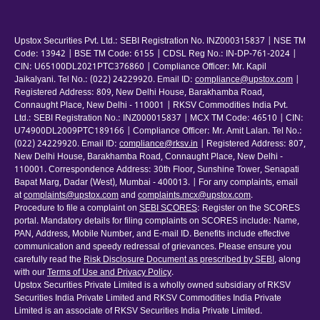
Upstox Securities Pvt. Ltd.: SEBI Registration No. INZ000315837 | NSE TM
Code: 13942 | BSE TM Code: 6155 | CDSL Reg No.: IN-DP-761-2024 |
CIN: U65100DL2021PTC376860 | Compliance Officer: Mr. Kapil
Jaikalyani. Tel No.: (022) 24229920. Email ID:
compliance@upstox.com
|
Registered Address: 809, New Delhi House, Barakhamba Road,
Connaught Place, New Delhi - 110001 | RKSV Commodities India Pvt.
Ltd.: SEBI Registration No.: INZ000015837 | MCX TM Code: 46510 | CIN:
U74900DL2009PTC189166 | Compliance Officer: Mr. Amit Lalan. Tel No.:
(022) 24229920. Email ID:
compliance@rksv.in
| Registered Address: 807,
New Delhi House, Barakhamba Road, Connaught Place, New Delhi -
110001. Correspondence Address: 30th Floor, Sunshine Tower, Senapati
Bapat Marg, Dadar (West), Mumbai - 400013. | For any complaints, email
at
complaints@upstox.com
and
complaints.mcx@upstox.com
.
Procedure to file a complaint on
SEBI SCORES
: Register on the SCORES
portal. Mandatory details for filing complaints on SCORES include: Name,
PAN, Address, Mobile Number, and E-mail ID. Benefits include effective
communication and speedy redressal of grievances. Please ensure you
carefully read the
Risk Disclosure Document as prescribed by SEBI
, along
with our
Terms of Use and Privacy Policy
.
Upstox Securities Private Limited is a wholly owned subsidiary of RKSV
Securities India Private Limited and RKSV Commodities India Private
Limited is an associate of RKSV Securities India Private Limited.