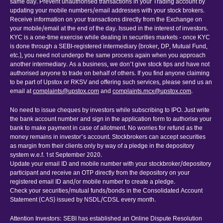
same day. Prevent unauthorised transactions in your Trading account by
updating your mobile numbers/email addresses with your stock brokers.
Receive information on your transactions directly from the Exchange on
your mobile/email at the end of the day. Issued in the interest of investors.
KYC is a one-time exercise while dealing in securities markets - once KYC
is done through a SEBI-registered intermediary (broker, DP, Mutual Fund,
etc.), you need not undergo the same process again when you approach
another intermediary. As a business, we don’t give stock tips and have not
authorised anyone to trade on behalf of others. If you find anyone claiming
to be part of Upstox or RKSV and offering such services, please send us an
email at
complaints@upstox.com
and
complaints.mcx@upstox.com
.
No need to issue cheques by investors while subscribing to IPO. Just write
the bank account number and sign in the application form to authorise your
bank to make payment in case of allotment. No worries for refund as the
money remains in investor’s account. Stockbrokers can accept securities
as margin from their clients only by way of a pledge in the depository
system w.e.f. 1st September 2020.
Update your email ID and mobile number with your stockbroker/depository
participant and receive an OTP directly from the depository on your
registered email ID and/or mobile number to create a pledge.
Check your securities/mutual funds/bonds in the Consolidated Account
Statement (CAS) issued by NSDL/CDSL every month.
Attention Investors: SEBI has established an Online Dispute Resolution