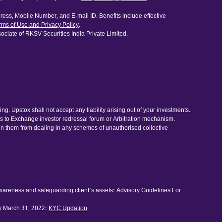
ess, Mobile Number, and E-mail ID. Benefits include effective
rms of Use and Privacy Policy
.
ociate of RKSV Securities India Private Limited.
. Upstox shall not accept any liability arising out of your investments.
ess to Exchange investor redressal forum or Arbitration mechanism.
ain them from dealing in any schemes of unauthorised collective
awareness and safeguarding client’s assets:
Advisory Guidelines For
by March 31, 2022:
KYC Updation