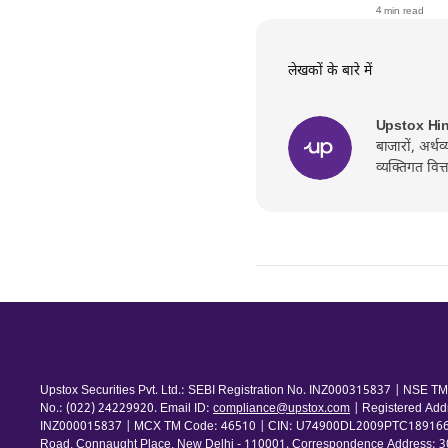
4 min read
लेखकों के बारे में
Upstox Hi
बाजारों, अर्थ
व्यक्तिगत वित
Upstox Securities Pvt. Ltd.: SEBI Registration No. INZ000315837 | NSE
No.: (022) 24229920. Email ID:
compliance@upstox.com
| Registered Add
INZ000015837 | MCX TM Code: 46510 | CIN: U74900DL2009PTC189166 | Com
Road, Connaught Place, New Delhi - 110001. Correspondence Address: 30th