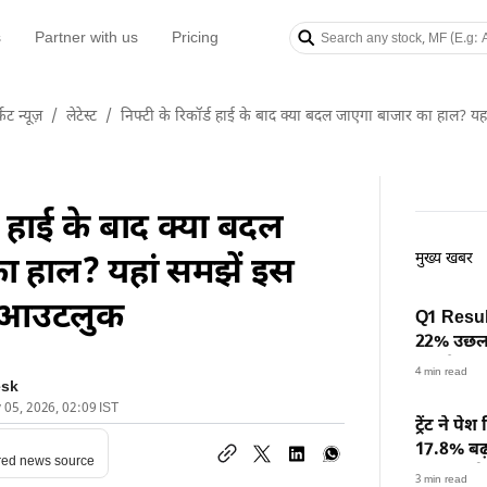
s
Partner with us
Pricing
केट न्यूज़
/
लेटेस्ट
/
निफ्टी के रिकॉर्ड हाई के बाद क्या बदल जाएगा बाजार का हाल? यह
्ड हाई के बाद क्या बदल
मुख्य खबर
ा हाल? यहां समझें इस
ेट आउटलुक
Q1 Result
22% उछला,
नतीजे जल्
4 min read
esk
y 05, 2026, 02:09 IST
ट्रेंट ने पे
17.8% बढ़
red news source
₹518 करोड
3 min read