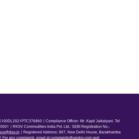
100DL2021PTC376860 | Compliance Officer: Mr. Kapil Jaikalyani. Tel
001 | RKSV Commodities India Pvt. Ltd.: SEBI Registration No.:
nce@rksv.in
| Registered Address: 807, New Delhi House, Barakhamba
For any complaints, email at
complaints@upstox.com
and