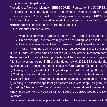
complaints.mcx@upstox.com
.
Procedure to file a complaint on
SEBI SCORES
: Register on the SCORES po
communication and speedy redressal of grievances. Please ensure you care
Upstox Securities Private Limited is a wholly owned subsidiary of RKSV Sec
Disclaimer: Investment in securities market are subject to market risks, read
*Brokerage will not exceed the SEBI prescribed limit.
Risk disclosures on derivatives -
9 out of 10 individual traders in equity Futures and Options Segment,
On an average, loss makers registered net trading loss close to ₹ 5
Over and above the net trading losses incurred, loss makers expende
Those making net trading profits, incurred between 15% to 50% of suc
Mutual Funds: Top rated funds do not constitute any advice. Research data is
These are not Exchange traded products, and the Member is just acting as dis
Attention Investors: As per NSE circular dated July 6, 2022, BSE circular d
investments/portfolio management, indicative/ guaranteed/fixed returns / pa
a) Sharing i) trading credentials – login id & passwords including OTP’s., ii) tr
b) Trading in leveraged products /derivatives like Options without proper u
c) Writing/ selling options or trading in option strategies based on tips, wi
d) Dealing in unsolicited tips through platforms like Whatsapp, Telegram, I
e) Trading / Trading in “Options” based on recommendations from unauthor
Kindly, read the Advisory Guidelines For Investors as prescribed by the Exc
Investors
Kindly, read the advisory as prescribed by the Exchange with reference to 