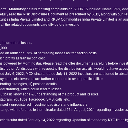
rtal. Mandatory details for filing complaints on SCORES include: Name, PAN, Addr
fully read the
Risk Disclosure Document as prescribed by SEBI
, along with our
Te
urities India Private Limited and RKSV Commodities India Private Limited is an ass
 all the related documents carefully before investing.
 incurred net losses.
0,000
d an additional 28% of net trading losses as transaction costs.
h profits as transaction cost.
 powered by Morningstar. Please read the offer documents carefully before investing
tributor. All disputes with respect to the distribution activity, would not have acc
ated July 6, 2022, MCX circular dated July 11, 2022 investors are cautioned to abst
yments etc. Investors are further cautioned to avoid practices like:
ading strategies, iii) position details.
nderstanding, which could lead to losses.
thout basic knowledge & understanding of the product and its risks.
nstagram, YouTube, Facebook, SMS, calls, etc.
ised / unregistered investment advisors and influencers.
hange with reference to their circular dated 27th August, 2021 regarding investor 
their circular dated January 14, 2022 regarding Updation of mandatory KYC fields 