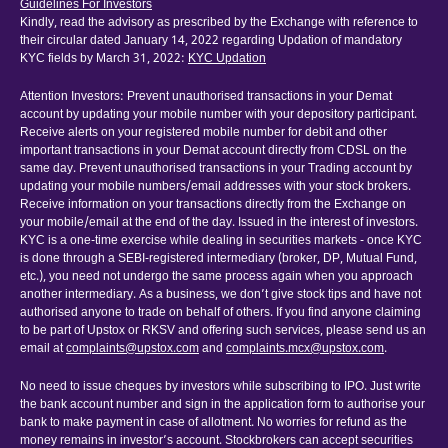
Guidelines For Investors
Kindly, read the advisory as prescribed by the Exchange with reference to
their circular dated January 14, 2022 regarding Updation of mandatory
KYC fields by March 31, 2022:
KYC Updation
Attention Investors: Prevent unauthorised transactions in your Demat
account by updating your mobile number with your depository participant.
Receive alerts on your registered mobile number for debit and other
important transactions in your Demat account directly from CDSL on the
same day. Prevent unauthorised transactions in your Trading account by
updating your mobile numbers/email addresses with your stock brokers.
Receive information on your transactions directly from the Exchange on
your mobile/email at the end of the day. Issued in the interest of investors.
KYC is a one-time exercise while dealing in securities markets - once KYC
is done through a SEBI-registered intermediary (broker, DP, Mutual Fund,
etc.), you need not undergo the same process again when you approach
another intermediary. As a business, we don’t give stock tips and have not
authorised anyone to trade on behalf of others. If you find anyone claiming
to be part of Upstox or RKSV and offering such services, please send us an
email at
complaints@upstox.com
and
complaints.mcx@upstox.com
.
No need to issue cheques by investors while subscribing to IPO. Just write
the bank account number and sign in the application form to authorise your
bank to make payment in case of allotment. No worries for refund as the
money remains in investor’s account. Stockbrokers can accept securities