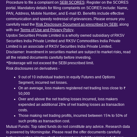
Procedure to file a complaint on
SEBI SCORES
: Register on the SCORES
portal. Mandatory details for filing complaints on SCORES include: Name,
PAN, Address, Mobile Number, and E-mail ID. Benefits include effective
communication and speedy redressal of grievances. Please ensure you
carefully read the
Risk Disclosure Document as prescribed by SEBI
, along
with our
Terms of Use and Privacy Policy
.
Upstox Securities Private Limited is a wholly owned subsidiary of RKSV
Securities India Private Limited and RKSV Commodities India Private
Limited is an associate of RKSV Securities India Private Limited.
Disclaimer: Investment in securities market are subject to market risks, read
all the related documents carefully before investing.
*Brokerage will not exceed the SEBI prescribed limit.
Risk disclosures on derivatives -
9 out of 10 individual traders in equity Futures and Options
Segment, incurred net losses.
On an average, loss makers registered net trading loss close to ₹
50,000
Over and above the net trading losses incurred, loss makers
expended an additional 28% of net trading losses as transaction
costs.
Those making net trading profits, incurred between 15% to 50% of
such profits as transaction cost.
Mutual Funds: Top rated funds do not constitute any advice. Research data
is powered by Morningstar. Please read the offer documents carefully