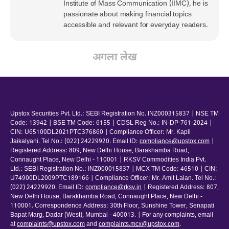
Institute of Mass Communication (IIMC), he is
passionate about making financial topics
accessible and relevant for everyday readers.
अगला लेख
Upstox Securities Pvt. Ltd.: SEBI Registration No. INZ000315837 | NSE TM
Code: 13942 | BSE TM Code: 6155 | CDSL Reg No.: IN-DP-761-2024 |
CIN: U65100DL2021PTC376860 | Compliance Officer: Mr. Kapil
Jaikalyani. Tel No.: (022) 24229920. Email ID:
compliance@upstox.com
|
Registered Address: 809, New Delhi House, Barakhamba Road,
Connaught Place, New Delhi - 110001 | RKSV Commodities India Pvt.
Ltd.: SEBI Registration No.: INZ000015837 | MCX TM Code: 46510 | CIN:
U74900DL2009PTC189166 | Compliance Officer: Mr. Amit Lalan. Tel No.:
(022) 24229920. Email ID:
compliance@rksv.in
| Registered Address: 807,
New Delhi House, Barakhamba Road, Connaught Place, New Delhi -
110001. Correspondence Address: 30th Floor, Sunshine Tower, Senapati
Bapat Marg, Dadar (West), Mumbai - 400013. | For any complaints, email
at
complaints@upstox.com
and
complaints.mcx@upstox.com
.