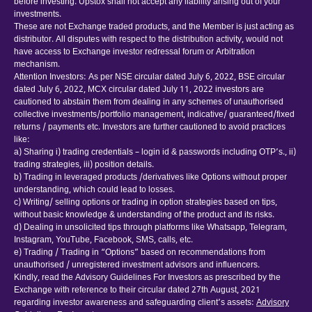
before investing. Upstox shall not accept any liability arising out of your
investments.
These are not Exchange traded products, and the Member is just acting as
distributor. All disputes with respect to the distribution activity, would not
have access to Exchange investor redressal forum or Arbitration
mechanism.
Attention Investors: As per NSE circular dated July 6, 2022, BSE circular
dated July 6, 2022, MCX circular dated July 11, 2022 investors are
cautioned to abstain them from dealing in any schemes of unauthorised
collective investments/portfolio management, indicative/ guaranteed/fixed
returns / payments etc. Investors are further cautioned to avoid practices
like:
a) Sharing i) trading credentials – login id & passwords including OTP’s., ii)
trading strategies, iii) position details.
b) Trading in leveraged products /derivatives like Options without proper
understanding, which could lead to losses.
c) Writing/ selling options or trading in option strategies based on tips,
without basic knowledge & understanding of the product and its risks.
d) Dealing in unsolicited tips through platforms like Whatsapp, Telegram,
Instagram, YouTube, Facebook, SMS, calls, etc.
e) Trading / Trading in “Options” based on recommendations from
unauthorised / unregistered investment advisors and influencers.
Kindly, read the Advisory Guidelines For Investors as prescribed by the
Exchange with reference to their circular dated 27th August, 2021
regarding investor awareness and safeguarding client’s assets:
Advisory