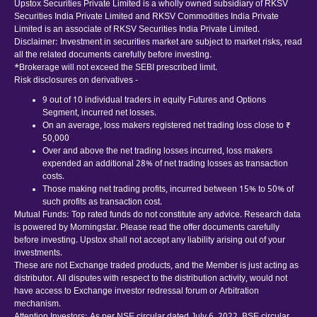
Upstox Securities Private Limited is a wholly owned subsidiary of RKSV
Securities India Private Limited and RKSV Commodities India Private
Limited is an associate of RKSV Securities India Private Limited.
Disclaimer: Investment in securities market are subject to market risks, read
all the related documents carefully before investing.
*Brokerage will not exceed the SEBI prescribed limit.
Risk disclosures on derivatives -
9 out of 10 individual traders in equity Futures and Options
Segment, incurred net losses.
On an average, loss makers registered net trading loss close to ₹
50,000
Over and above the net trading losses incurred, loss makers
expended an additional 28% of net trading losses as transaction
costs.
Those making net trading profits, incurred between 15% to 50% of
such profits as transaction cost.
Mutual Funds: Top rated funds do not constitute any advice. Research data
is powered by Morningstar. Please read the offer documents carefully
before investing. Upstox shall not accept any liability arising out of your
investments.
These are not Exchange traded products, and the Member is just acting as
distributor. All disputes with respect to the distribution activity, would not
have access to Exchange investor redressal forum or Arbitration
mechanism.