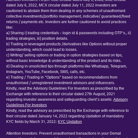
Attention Investors: As per NSE circular dated July 6, 2022, BSE circular
dated July 6, 2022, MCX circular dated July 11, 2022 investors are
cautioned to abstain them from dealing in any schemes of unauthorised
collective investments/portfolio management, indicative/ guaranteed/fixed
returns / payments etc. Investors are further cautioned to avoid practices
like:
a) Sharing i) trading credentials – login id & passwords including OTP’s., ii)
trading strategies, iii) position details.
b) Trading in leveraged products /derivatives like Options without proper
understanding, which could lead to losses.
c) Writing/ selling options or trading in option strategies based on tips,
without basic knowledge & understanding of the product and its risks.
d) Dealing in unsolicited tips through platforms like Whatsapp, Telegram,
Instagram, YouTube, Facebook, SMS, calls, etc.
e) Trading / Trading in “Options” based on recommendations from
unauthorised / unregistered investment advisors and influencers.
Kindly, read the Advisory Guidelines For Investors as prescribed by the
Exchange with reference to their circular dated 27th August, 2021
regarding investor awareness and safeguarding client’s assets:
Advisory
Guidelines For Investors
Kindly, read the advisory as prescribed by the Exchange with reference to
their circular dated January 14, 2022 regarding Updation of mandatory
KYC fields by March 31, 2022:
KYC Updation
Attention Investors: Prevent unauthorised transactions in your Demat