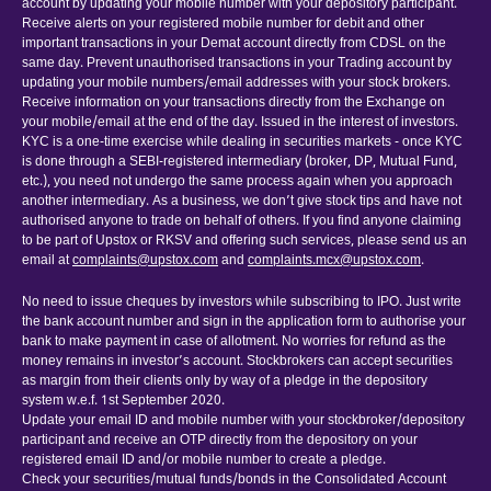
account by updating your mobile number with your depository participant.
Receive alerts on your registered mobile number for debit and other
important transactions in your Demat account directly from CDSL on the
same day. Prevent unauthorised transactions in your Trading account by
updating your mobile numbers/email addresses with your stock brokers.
Receive information on your transactions directly from the Exchange on
your mobile/email at the end of the day. Issued in the interest of investors.
KYC is a one-time exercise while dealing in securities markets - once KYC
is done through a SEBI-registered intermediary (broker, DP, Mutual Fund,
etc.), you need not undergo the same process again when you approach
another intermediary. As a business, we don’t give stock tips and have not
authorised anyone to trade on behalf of others. If you find anyone claiming
to be part of Upstox or RKSV and offering such services, please send us an
email at
complaints@upstox.com
and
complaints.mcx@upstox.com
.
No need to issue cheques by investors while subscribing to IPO. Just write
the bank account number and sign in the application form to authorise your
bank to make payment in case of allotment. No worries for refund as the
money remains in investor’s account. Stockbrokers can accept securities
as margin from their clients only by way of a pledge in the depository
system w.e.f. 1st September 2020.
Update your email ID and mobile number with your stockbroker/depository
participant and receive an OTP directly from the depository on your
registered email ID and/or mobile number to create a pledge.
Check your securities/mutual funds/bonds in the Consolidated Account