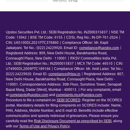
अगला लेख
Upstox Securities Pvt. Ltd.: SEBI Registration No. INZ000315837 | NSE TM
Code: 13942 | BSE TM Code: 6155 | CDSL Reg No.: IN-DP-761-2024 |
CIN: U65100DL2021PTC376860 | Compliance Officer: Mr. Kapil
Jaikalyani. Tel No.: (022) 24229920. Email ID:
compliance@upstox.com
|
Registered Address: 809, New Delhi House, Barakhamba Road,
Connaught Place, New Delhi - 110001 | RKSV Commodities India Pvt.
Ltd.: SEBI Registration No.: INZ000015837 | MCX TM Code: 46510 | CIN:
U74900DL2009PTC189166 | Compliance Officer: Mr. Amit Lalan. Tel No.:
(022) 24229920. Email ID:
compliance@rksv.in
| Registered Address: 807,
New Delhi House, Barakhamba Road, Connaught Place, New Delhi -
110001. Correspondence Address: 30th Floor, Sunshine Tower, Senapati
Bapat Marg, Dadar (West), Mumbai - 400013. | For any complaints, email
at
complaints@upstox.com
and
complaints.mcx@upstox.com
.
Procedure to file a complaint on
SEBI SCORES
: Register on the SCORES
portal. Mandatory details for filing complaints on SCORES include: Name,
PAN, Address, Mobile Number, and E-mail ID. Benefits include effective
communication and speedy redressal of grievances. Please ensure you
carefully read the
Risk Disclosure Document as prescribed by SEBI
, along
with our
Terms of Use and Privacy Policy
.