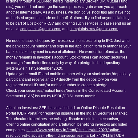
is done through a SEBI-registered intermediary (broker, DP, Mutual Fund,
etc.), you need not undergo the same process again when you approach
another intermediary. As a business, we don’t give stock tips and have not
authorised anyone to trade on behalf of others. If you find anyone claiming
to be part of Upstox or RKSV and offering such services, please send us an
email at
complaints@upstox.com
and
complaints.mcx@upstox.com
.
No need to issue cheques by investors while subscribing to IPO. Just write
the bank account number and sign in the application form to authorise your
bank to make payment in case of allotment. No worries for refund as the
money remains in investor’s account. Stockbrokers can accept securities
as margin from their clients only by way of a pledge in the depository
system w.e.f. 1st September 2020.
Update your email ID and mobile number with your stockbroker/depository
participant and receive an OTP directly from the depository on your
registered email ID and/or mobile number to create a pledge.
Check your securities/mutual funds/bonds in the Consolidated Account
Statement (CAS) issued by NSDL/CDSL every month.
Attention Investors: SEBI has established an Online Dispute Resolution
Portal (ODR Portal) for resolving disputes in the Indian Securities Market.
This circular streamlines the existing dispute resolution mechanism,
offering online conciliation and arbitration, benefiting investors and listed
companies.
https://www.sebi.gov.in/legal/circulars/jul-2023/online-
resolution-of-disputes-in-the-indian-securities-market_74794.html
ODR