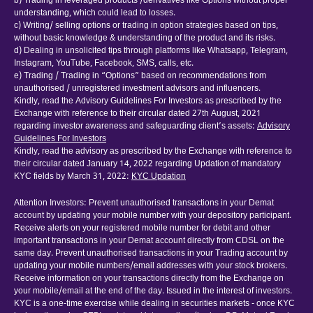
b) Trading in leveraged products /derivatives like Options without proper
understanding, which could lead to losses.
c) Writing/ selling options or trading in option strategies based on tips,
without basic knowledge & understanding of the product and its risks.
d) Dealing in unsolicited tips through platforms like Whatsapp, Telegram,
Instagram, YouTube, Facebook, SMS, calls, etc.
e) Trading / Trading in “Options” based on recommendations from
unauthorised / unregistered investment advisors and influencers.
Kindly, read the Advisory Guidelines For Investors as prescribed by the
Exchange with reference to their circular dated 27th August, 2021
regarding investor awareness and safeguarding client’s assets:
Advisory
Guidelines For Investors
Kindly, read the advisory as prescribed by the Exchange with reference to
their circular dated January 14, 2022 regarding Updation of mandatory
KYC fields by March 31, 2022:
KYC Updation
Attention Investors: Prevent unauthorised transactions in your Demat
account by updating your mobile number with your depository participant.
Receive alerts on your registered mobile number for debit and other
important transactions in your Demat account directly from CDSL on the
same day. Prevent unauthorised transactions in your Trading account by
updating your mobile numbers/email addresses with your stock brokers.
Receive information on your transactions directly from the Exchange on
your mobile/email at the end of the day. Issued in the interest of investors.
KYC is a one-time exercise while dealing in securities markets - once KYC