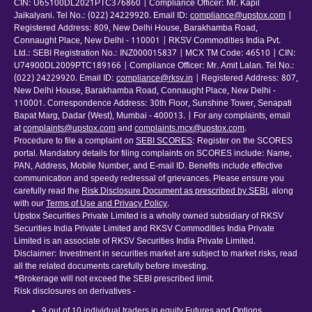
CIN: U65100DL2021PTC376860 | Compliance Officer: Mr. Kapil
Jaikalyani. Tel No.: (022) 24229920. Email ID:
compliance@upstox.com
|
Registered Address: 809, New Delhi House, Barakhamba Road,
Connaught Place, New Delhi - 110001 | RKSV Commodities India Pvt.
Ltd.: SEBI Registration No.: INZ000015837 | MCX TM Code: 46510 | CIN:
U74900DL2009PTC189166 | Compliance Officer: Mr. Amit Lalan. Tel No.:
(022) 24229920. Email ID:
compliance@rksv.in
| Registered Address: 807,
New Delhi House, Barakhamba Road, Connaught Place, New Delhi -
110001. Correspondence Address: 30th Floor, Sunshine Tower, Senapati
Bapat Marg, Dadar (West), Mumbai - 400013. | For any complaints, email
at
complaints@upstox.com
and
complaints.mcx@upstox.com
.
Procedure to file a complaint on
SEBI SCORES
: Register on the SCORES
portal. Mandatory details for filing complaints on SCORES include: Name,
PAN, Address, Mobile Number, and E-mail ID. Benefits include effective
communication and speedy redressal of grievances. Please ensure you
carefully read the
Risk Disclosure Document as prescribed by SEBI
, along
with our
Terms of Use and Privacy Policy
.
Upstox Securities Private Limited is a wholly owned subsidiary of RKSV
Securities India Private Limited and RKSV Commodities India Private
Limited is an associate of RKSV Securities India Private Limited.
Disclaimer: Investment in securities market are subject to market risks, read
all the related documents carefully before investing.
*Brokerage will not exceed the SEBI prescribed limit.
Risk disclosures on derivatives -
9 out of 10 individual traders in equity Futures and Options