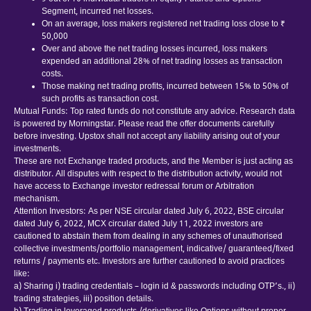
Segment, incurred net losses.
On an average, loss makers registered net trading loss close to ₹
50,000
Over and above the net trading losses incurred, loss makers
expended an additional 28% of net trading losses as transaction
costs.
Those making net trading profits, incurred between 15% to 50% of
such profits as transaction cost.
Mutual Funds: Top rated funds do not constitute any advice. Research data
is powered by Morningstar. Please read the offer documents carefully
before investing. Upstox shall not accept any liability arising out of your
investments.
These are not Exchange traded products, and the Member is just acting as
distributor. All disputes with respect to the distribution activity, would not
have access to Exchange investor redressal forum or Arbitration
mechanism.
Attention Investors: As per NSE circular dated July 6, 2022, BSE circular
dated July 6, 2022, MCX circular dated July 11, 2022 investors are
cautioned to abstain them from dealing in any schemes of unauthorised
collective investments/portfolio management, indicative/ guaranteed/fixed
returns / payments etc. Investors are further cautioned to avoid practices
like:
a) Sharing i) trading credentials – login id & passwords including OTP’s., ii)
trading strategies, iii) position details.