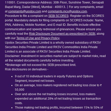
110001. Correspondence Address: 30th Floor, Sunshine Tower, Senapati
Bapat Marg, Dadar (West), Mumbai - 400013. | For any complaints, email
at
complaints@upstox.com
and
complaints.mcx@upstox.com
.
Procedure to file a complaint on
SEBI SCORES
: Register on the SCORES
portal. Mandatory details for filing complaints on SCORES include: Name,
PAN, Address, Mobile Number, and E-mail ID. Benefits include effective
communication and speedy redressal of grievances. Please ensure you
carefully read the
Risk Disclosure Document as prescribed by SEBI
, along
with our
Terms of Use and Privacy Policy
.
Upstox Securities Private Limited is a wholly owned subsidiary of RKSV
Securities India Private Limited and RKSV Commodities India Private
Limited is an associate of RKSV Securities India Private Limited.
Disclaimer: Investment in securities market are subject to market risks, read
all the related documents carefully before investing.
*Brokerage will not exceed the SEBI prescribed limit.
Risk disclosures on derivatives -
9 out of 10 individual traders in equity Futures and Options
Segment, incurred net losses.
On an average, loss makers registered net trading loss close to ₹
50,000
Over and above the net trading losses incurred, loss makers
expended an additional 28% of net trading losses as transaction
costs.
Those making net trading profits, incurred between 15% to 50% of