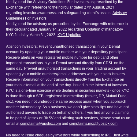
Kindly, read the Advisory Guidelines For Investors as prescribed by the
Exchange with reference to their circular dated 27th August, 2021
regarding investor awareness and safeguarding client’s assets:
Advisory
Guidelines For Investors
Kindly, read the advisory as prescribed by the Exchange with reference to
their circular dated January 14, 2022 regarding Updation of mandatory
KYC fields by March 31, 2022:
KYC Updation
Attention Investors: Prevent unauthorised transactions in your Demat
account by updating your mobile number with your depository participant.
Receive alerts on your registered mobile number for debit and other
important transactions in your Demat account directly from CDSL on the
same day. Prevent unauthorised transactions in your Trading account by
updating your mobile numbers/email addresses with your stock brokers.
Receive information on your transactions directly from the Exchange on
your mobile/email at the end of the day. Issued in the interest of investors.
KYC is a one-time exercise while dealing in securities markets - once KYC
is done through a SEBI-registered intermediary (broker, DP, Mutual Fund,
etc.), you need not undergo the same process again when you approach
another intermediary. As a business, we don’t give stock tips and have not
authorised anyone to trade on behalf of others. If you find anyone claiming
to be part of Upstox or RKSV and offering such services, please send us an
email at
complaints@upstox.com
and
complaints.mcx@upstox.com
.
No need to issue cheques by investors while subscribing to IPO. Just write