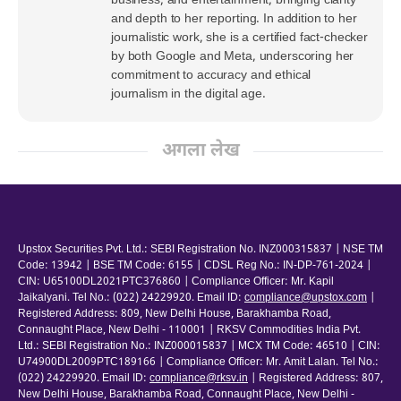
business, and entertainment, bringing clarity
and depth to her reporting. In addition to her
journalistic work, she is a certified fact-checker
by both Google and Meta, underscoring her
commitment to accuracy and ethical
journalism in the digital age.
अगला लेख
Upstox Securities Pvt. Ltd.: SEBI Registration No. INZ000315837 | NSE TM
Code: 13942 | BSE TM Code: 6155 | CDSL Reg No.: IN-DP-761-2024 |
CIN: U65100DL2021PTC376860 | Compliance Officer: Mr. Kapil
Jaikalyani. Tel No.: (022) 24229920. Email ID:
compliance@upstox.com
|
Registered Address: 809, New Delhi House, Barakhamba Road,
Connaught Place, New Delhi - 110001 | RKSV Commodities India Pvt.
Ltd.: SEBI Registration No.: INZ000015837 | MCX TM Code: 46510 | CIN:
U74900DL2009PTC189166 | Compliance Officer: Mr. Amit Lalan. Tel No.:
(022) 24229920. Email ID:
compliance@rksv.in
| Registered Address: 807,
New Delhi House, Barakhamba Road, Connaught Place, New Delhi -