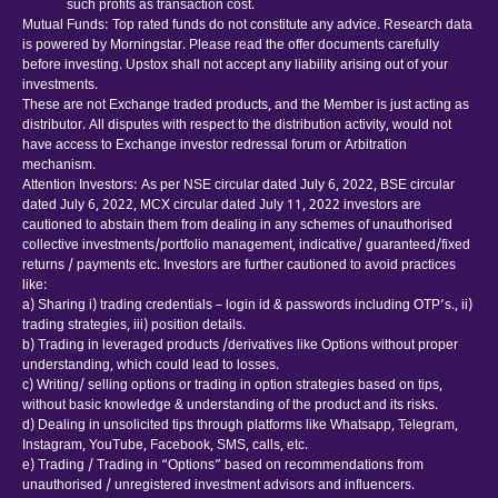
such profits as transaction cost.
Mutual Funds: Top rated funds do not constitute any advice. Research data
is powered by Morningstar. Please read the offer documents carefully
before investing. Upstox shall not accept any liability arising out of your
investments.
These are not Exchange traded products, and the Member is just acting as
distributor. All disputes with respect to the distribution activity, would not
have access to Exchange investor redressal forum or Arbitration
mechanism.
Attention Investors: As per NSE circular dated July 6, 2022, BSE circular
dated July 6, 2022, MCX circular dated July 11, 2022 investors are
cautioned to abstain them from dealing in any schemes of unauthorised
collective investments/portfolio management, indicative/ guaranteed/fixed
returns / payments etc. Investors are further cautioned to avoid practices
like:
a) Sharing i) trading credentials – login id & passwords including OTP’s., ii)
trading strategies, iii) position details.
b) Trading in leveraged products /derivatives like Options without proper
understanding, which could lead to losses.
c) Writing/ selling options or trading in option strategies based on tips,
without basic knowledge & understanding of the product and its risks.
d) Dealing in unsolicited tips through platforms like Whatsapp, Telegram,
Instagram, YouTube, Facebook, SMS, calls, etc.
e) Trading / Trading in “Options” based on recommendations from
unauthorised / unregistered investment advisors and influencers.