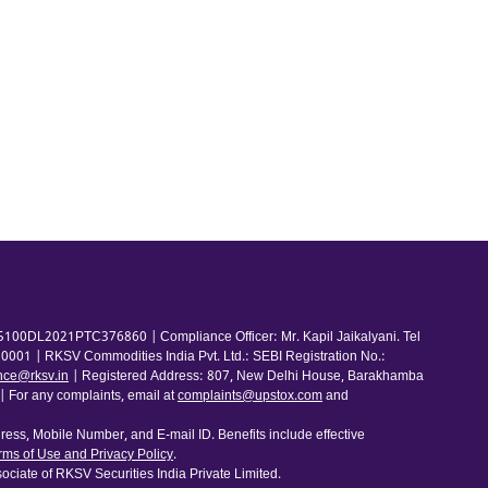
100DL2021PTC376860 | Compliance Officer: Mr. Kapil Jaikalyani. Tel
001 | RKSV Commodities India Pvt. Ltd.: SEBI Registration No.:
nce@rksv.in
| Registered Address: 807, New Delhi House, Barakhamba
For any complaints, email at
complaints@upstox.com
and
ess, Mobile Number, and E-mail ID. Benefits include effective
rms of Use and Privacy Policy
.
ociate of RKSV Securities India Private Limited.