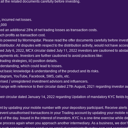
 all the related documents carefully before investing.
 incurred net losses.
0,000
d an additional 28% of net trading losses as transaction costs.
h profits as transaction cost.
 powered by Morningstar. Please read the offer documents carefully before investing
tributor. All disputes with respect to the distribution activity, would not have acc
ated July 6, 2022, MCX circular dated July 11, 2022 investors are cautioned to abst
yments etc. Investors are further cautioned to avoid practices like:
ading strategies, iii) position details.
nderstanding, which could lead to losses.
thout basic knowledge & understanding of the product and its risks.
nstagram, YouTube, Facebook, SMS, calls, etc.
ised / unregistered investment advisors and influencers.
hange with reference to their circular dated 27th August, 2021 regarding investor 
their circular dated January 14, 2022 regarding Updation of mandatory KYC fields 
nt by updating your mobile number with your depository participant. Receive alerts
event unauthorised transactions in your Trading account by updating your mobile 
 of the day. Issued in the interest of investors. KYC is a one-time exercise while 
me process again when you approach another intermediary. As a business, we don’t g