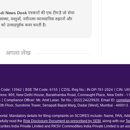
ndi News Desk
पत्रकारों की एक टीम है जो शेयर
व्यवस्था, वस्तुओं, नवीनतम व्यावसायिक रुझानों और
्त को उत्साहपूर्वक कवर करती है।
अगला लेख
 TM Code: 13942 | BSE TM Code: 6155 | CDSL Reg No.: IN-DP-761-2024 | CIN: U65
ress: 809, New Delhi House, Barakhamba Road, Connaught Place, New Delhi - 110
pliance Officer: Mr. Amit Lalan. Tel No.: (022) 24229920. Email ID:
complia
 Floor, Sunshine Tower, Senapati Bapat Marg, Dadar (West), Mumbai - 400013. | 
rtal. Mandatory details for filing complaints on SCORES include: Name, PAN, Addr
fully read the
Risk Disclosure Document as prescribed by SEBI
, along with our
Te
urities India Private Limited and RKSV Commodities India Private Limited is an ass