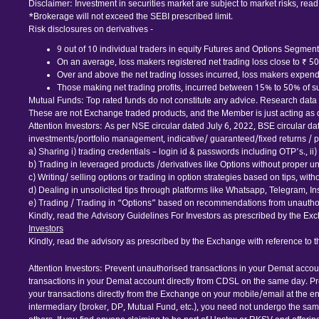
Disclaimer: Investment in securities market are subject to market risks, read
*Brokerage will not exceed the SEBI prescribed limit.
Risk disclosures on derivatives -
9 out of 10 individual traders in equity Futures and Options Segment,
On an average, loss makers registered net trading loss close to ₹ 5
Over and above the net trading losses incurred, loss makers expende
Those making net trading profits, incurred between 15% to 50% of suc
Mutual Funds: Top rated funds do not constitute any advice. Research data is
These are not Exchange traded products, and the Member is just acting as dis
Attention Investors: As per NSE circular dated July 6, 2022, BSE circular d
investments/portfolio management, indicative/ guaranteed/fixed returns / pa
a) Sharing i) trading credentials – login id & passwords including OTP’s., ii) tr
b) Trading in leveraged products /derivatives like Options without proper u
c) Writing/ selling options or trading in option strategies based on tips, wi
d) Dealing in unsolicited tips through platforms like Whatsapp, Telegram, I
e) Trading / Trading in “Options” based on recommendations from unauthor
Kindly, read the Advisory Guidelines For Investors as prescribed by the Exc
Investors
Kindly, read the advisory as prescribed by the Exchange with reference to 
Attention Investors: Prevent unauthorised transactions in your Demat accou
transactions in your Demat account directly from CDSL on the same day. Pr
your transactions directly from the Exchange on your mobile/email at the end
intermediary (broker, DP, Mutual Fund, etc.), you need not undergo the sa