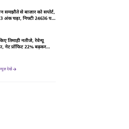
 समझौते से बाजार को सपोर्ट,
73 अंक चढ़ा, निफ्टी 24636 पर
श किए तिमाही नतीजे, रेवेन्यू
ा, नेट प्रॉफिट 22% बढ़कर
़ पर पहुंचा
यूज़ देखें