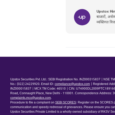
Upstox Hi
बाजारों, अर्थ
व्यक्तिगत वित
Upstox Securities Pvt. Ltd.: SEBI Registration No. INZ000315837 | NSE
No.: (022) 24229920. Email ID:
compliance@upstox.com
| Registered Add
INZ000015837 | MCX TM Code: 46510 | CIN: U74900DL2009PTC189166 | Com
Road, Connaught Place, New Delhi - 110001. Correspondence Address: 30th
complaints.mcx@upstox.com
.
Procedure to file a complaint on
SEBI SCORES
: Register on the SCORES po
communication and speedy redressal of grievances. Please ensure you care
Upstox Securities Private Limited is a wholly owned subsidiary of RKSV Sec