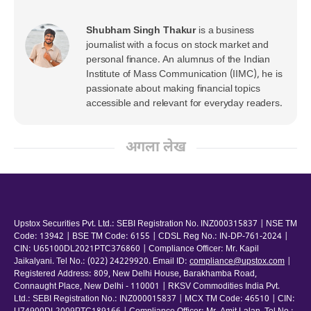
Shubham Singh Thakur
is a business
journalist with a focus on stock market and
personal finance. An alumnus of the Indian
Institute of Mass Communication (IIMC), he is
passionate about making financial topics
accessible and relevant for everyday readers.
अगला लेख
Upstox Securities Pvt. Ltd.: SEBI Registration No. INZ000315837 | NSE TM
Code: 13942 | BSE TM Code: 6155 | CDSL Reg No.: IN-DP-761-2024 |
CIN: U65100DL2021PTC376860 | Compliance Officer: Mr. Kapil
Jaikalyani. Tel No.: (022) 24229920. Email ID:
compliance@upstox.com
|
Registered Address: 809, New Delhi House, Barakhamba Road,
Connaught Place, New Delhi - 110001 | RKSV Commodities India Pvt.
Ltd.: SEBI Registration No.: INZ000015837 | MCX TM Code: 46510 | CIN: