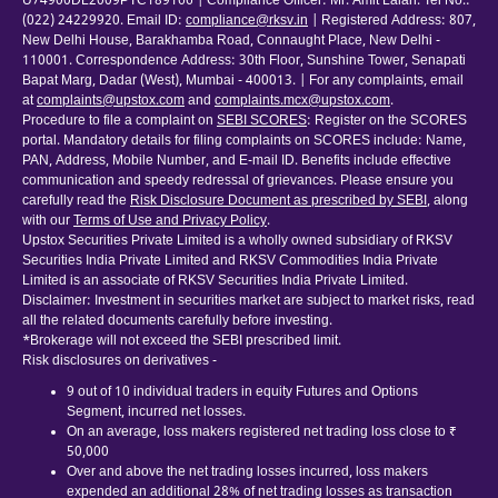
U74900DL2009PTC189166 | Compliance Officer: Mr. Amit Lalan. Tel No.:
(022) 24229920. Email ID:
compliance@rksv.in
| Registered Address: 807,
New Delhi House, Barakhamba Road, Connaught Place, New Delhi -
110001. Correspondence Address: 30th Floor, Sunshine Tower, Senapati
Bapat Marg, Dadar (West), Mumbai - 400013. | For any complaints, email
at
complaints@upstox.com
and
complaints.mcx@upstox.com
.
Procedure to file a complaint on
SEBI SCORES
: Register on the SCORES
portal. Mandatory details for filing complaints on SCORES include: Name,
PAN, Address, Mobile Number, and E-mail ID. Benefits include effective
communication and speedy redressal of grievances. Please ensure you
carefully read the
Risk Disclosure Document as prescribed by SEBI
, along
with our
Terms of Use and Privacy Policy
.
Upstox Securities Private Limited is a wholly owned subsidiary of RKSV
Securities India Private Limited and RKSV Commodities India Private
Limited is an associate of RKSV Securities India Private Limited.
Disclaimer: Investment in securities market are subject to market risks, read
all the related documents carefully before investing.
*Brokerage will not exceed the SEBI prescribed limit.
Risk disclosures on derivatives -
9 out of 10 individual traders in equity Futures and Options
Segment, incurred net losses.
On an average, loss makers registered net trading loss close to ₹
50,000
Over and above the net trading losses incurred, loss makers
expended an additional 28% of net trading losses as transaction