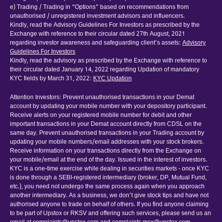
e) Trading / Trading in “Options” based on recommendations from
unauthorised / unregistered investment advisors and influencers.
Kindly, read the Advisory Guidelines For Investors as prescribed by the
Exchange with reference to their circular dated 27th August, 2021
regarding investor awareness and safeguarding client’s assets:
Advisory
Guidelines For Investors
Kindly, read the advisory as prescribed by the Exchange with reference to
their circular dated January 14, 2022 regarding Updation of mandatory
KYC fields by March 31, 2022:
KYC Updation
Attention Investors: Prevent unauthorised transactions in your Demat
account by updating your mobile number with your depository participant.
Receive alerts on your registered mobile number for debit and other
important transactions in your Demat account directly from CDSL on the
same day. Prevent unauthorised transactions in your Trading account by
updating your mobile numbers/email addresses with your stock brokers.
Receive information on your transactions directly from the Exchange on
your mobile/email at the end of the day. Issued in the interest of investors.
KYC is a one-time exercise while dealing in securities markets - once KYC
is done through a SEBI-registered intermediary (broker, DP, Mutual Fund,
etc.), you need not undergo the same process again when you approach
another intermediary. As a business, we don’t give stock tips and have not
authorised anyone to trade on behalf of others. If you find anyone claiming
to be part of Upstox or RKSV and offering such services, please send us an