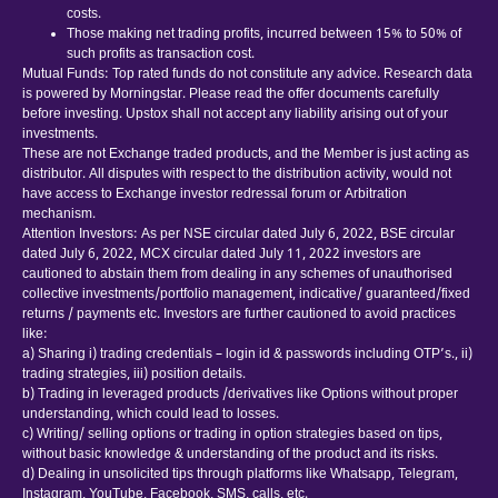
costs.
Those making net trading profits, incurred between 15% to 50% of
such profits as transaction cost.
Mutual Funds: Top rated funds do not constitute any advice. Research data
is powered by Morningstar. Please read the offer documents carefully
before investing. Upstox shall not accept any liability arising out of your
investments.
These are not Exchange traded products, and the Member is just acting as
distributor. All disputes with respect to the distribution activity, would not
have access to Exchange investor redressal forum or Arbitration
mechanism.
Attention Investors: As per NSE circular dated July 6, 2022, BSE circular
dated July 6, 2022, MCX circular dated July 11, 2022 investors are
cautioned to abstain them from dealing in any schemes of unauthorised
collective investments/portfolio management, indicative/ guaranteed/fixed
returns / payments etc. Investors are further cautioned to avoid practices
like:
a) Sharing i) trading credentials – login id & passwords including OTP’s., ii)
trading strategies, iii) position details.
b) Trading in leveraged products /derivatives like Options without proper
understanding, which could lead to losses.
c) Writing/ selling options or trading in option strategies based on tips,
without basic knowledge & understanding of the product and its risks.
d) Dealing in unsolicited tips through platforms like Whatsapp, Telegram,
Instagram, YouTube, Facebook, SMS, calls, etc.