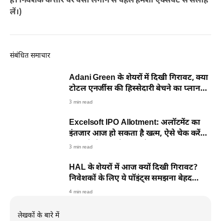
है। निवेशक के तौर पर पैसा लगाने से पहले हमेशा एक्सपर्ट से सलाह
लें।)
संबंधित समाचार
Adani Green के शेयरों में दिखी गिरावट, क्या
टोटल एनर्जीस की हिस्सेदारी बेचने का प्लान
बना वजह?
3 min read
Excelsoft IPO Allotment: अलॉटमेंट का
इंतजार आज हो सकता है खत्म, ऐसे चेक करें
आपको शेयर मिले या नहीं
3 min read
HAL के शेयरों में आज क्यों दिखी गिरावट?
निवेशकों के लिए ये पॉइंट्स समझना बेहद
जरूरी
4 min read
लेखकों के बारे में