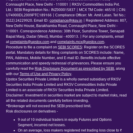
Connaught Place, New Delhi - 110001 | RKSV Commodities India Pvt.
Ltd.: SEBI Registration No.: INZ000015837 | MCX TM Code: 46510 | CIN:
U74900DL2009PTC189166 | Compliance Officer: Mr. Amit Lalan. Tel No.:
(022) 24229920. Email ID:
compliance@rksv.in
| Registered Address: 807,
New Delhi House, Barakhamba Road, Connaught Place, New Delhi -
110001. Correspondence Address: 30th Floor, Sunshine Tower, Senapati
Bapat Marg, Dadar (West), Mumbai - 400013. | For any complaints, email
at
complaints@upstox.com
and
complaints.mcx@upstox.com
.
Procedure to file a complaint on
SEBI SCORES
: Register on the SCORES
portal. Mandatory details for filing complaints on SCORES include: Name,
PAN, Address, Mobile Number, and E-mail ID. Benefits include effective
communication and speedy redressal of grievances. Please ensure you
carefully read the
Risk Disclosure Document as prescribed by SEBI
, along
with our
Terms of Use and Privacy Policy
.
Upstox Securities Private Limited is a wholly owned subsidiary of RKSV
Securities India Private Limited and RKSV Commodities India Private
Limited is an associate of RKSV Securities India Private Limited.
Disclaimer: Investment in securities market are subject to market risks, read
all the related documents carefully before investing.
*Brokerage will not exceed the SEBI prescribed limit.
Risk disclosures on derivatives -
9 out of 10 individual traders in equity Futures and Options
Segment, incurred net losses.
On an average, loss makers registered net trading loss close to ₹