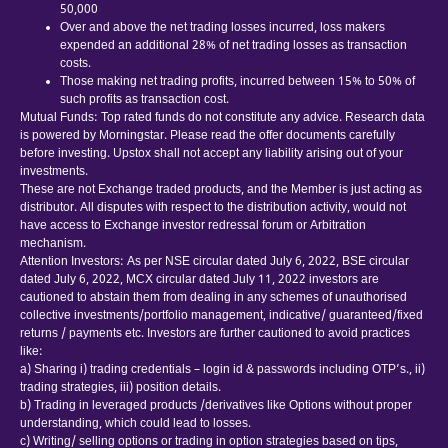
50,000
Over and above the net trading losses incurred, loss makers
expended an additional 28% of net trading losses as transaction
costs.
Those making net trading profits, incurred between 15% to 50% of
such profits as transaction cost.
Mutual Funds: Top rated funds do not constitute any advice. Research data
is powered by Morningstar. Please read the offer documents carefully
before investing. Upstox shall not accept any liability arising out of your
investments.
These are not Exchange traded products, and the Member is just acting as
distributor. All disputes with respect to the distribution activity, would not
have access to Exchange investor redressal forum or Arbitration
mechanism.
Attention Investors: As per NSE circular dated July 6, 2022, BSE circular
dated July 6, 2022, MCX circular dated July 11, 2022 investors are
cautioned to abstain them from dealing in any schemes of unauthorised
collective investments/portfolio management, indicative/ guaranteed/fixed
returns / payments etc. Investors are further cautioned to avoid practices
like:
a) Sharing i) trading credentials – login id & passwords including OTP’s., ii)
trading strategies, iii) position details.
b) Trading in leveraged products /derivatives like Options without proper
understanding, which could lead to losses.
c) Writing/ selling options or trading in option strategies based on tips,