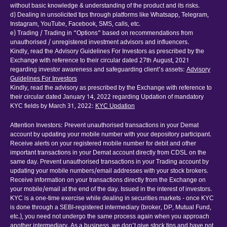
without basic knowledge & understanding of the product and its risks.
d) Dealing in unsolicited tips through platforms like Whatsapp, Telegram,
Instagram, YouTube, Facebook, SMS, calls, etc.
e) Trading / Trading in “Options” based on recommendations from
unauthorised / unregistered investment advisors and influencers.
Kindly, read the Advisory Guidelines For Investors as prescribed by the
Exchange with reference to their circular dated 27th August, 2021
regarding investor awareness and safeguarding client’s assets:
Advisory
Guidelines For Investors
Kindly, read the advisory as prescribed by the Exchange with reference to
their circular dated January 14, 2022 regarding Updation of mandatory
KYC fields by March 31, 2022:
KYC Updation
Attention Investors: Prevent unauthorised transactions in your Demat
account by updating your mobile number with your depository participant.
Receive alerts on your registered mobile number for debit and other
important transactions in your Demat account directly from CDSL on the
same day. Prevent unauthorised transactions in your Trading account by
updating your mobile numbers/email addresses with your stock brokers.
Receive information on your transactions directly from the Exchange on
your mobile/email at the end of the day. Issued in the interest of investors.
KYC is a one-time exercise while dealing in securities markets - once KYC
is done through a SEBI-registered intermediary (broker, DP, Mutual Fund,
etc.), you need not undergo the same process again when you approach
another intermediary. As a business, we don’t give stock tips and have not