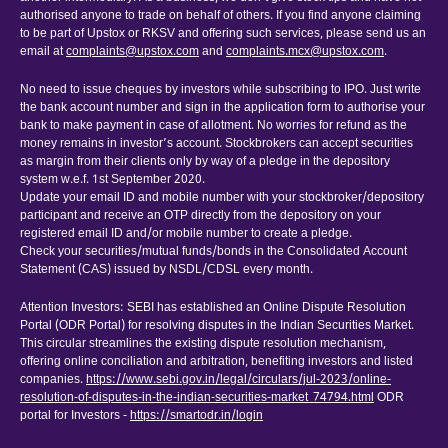
authorised anyone to trade on behalf of others. If you find anyone claiming
to be part of Upstox or RKSV and offering such services, please send us an
email at
complaints@upstox.com
and
complaints.mcx@upstox.com
.
No need to issue cheques by investors while subscribing to IPO. Just write
the bank account number and sign in the application form to authorise your
bank to make payment in case of allotment. No worries for refund as the
money remains in investor’s account. Stockbrokers can accept securities
as margin from their clients only by way of a pledge in the depository
system w.e.f. 1st September 2020.
Update your email ID and mobile number with your stockbroker/depository
participant and receive an OTP directly from the depository on your
registered email ID and/or mobile number to create a pledge.
Check your securities/mutual funds/bonds in the Consolidated Account
Statement (CAS) issued by NSDL/CDSL every month.
Attention Investors: SEBI has established an Online Dispute Resolution
Portal (ODR Portal) for resolving disputes in the Indian Securities Market.
This circular streamlines the existing dispute resolution mechanism,
offering online conciliation and arbitration, benefiting investors and listed
companies.
https://www.sebi.gov.in/legal/circulars/jul-2023/online-
resolution-of-disputes-in-the-indian-securities-market_74794.html
ODR
portal for Investors -
https://smartodr.in/login