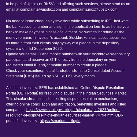
to be part of Upstox or RKSV and offering such services, please send us an
email at
complaints@upstox.com
and
complaints.mcx@upstox.com
.
No need to issue cheques by investors while subscribing to IPO. Just write
the bank account number and sign in the application form to authorise your
bank to make payment in case of allotment. No worries for refund as the
money remains in investor’s account. Stockbrokers can accept securities
as margin from their clients only by way of a pledge in the depository
system w.e.f. 1st September 2020.
Update your email ID and mobile number with your stockbroker/depository
participant and receive an OTP directly from the depository on your
registered email ID and/or mobile number to create a pledge.
Check your securities/mutual funds/bonds in the Consolidated Account
Statement (CAS) issued by NSDL/CDSL every month.
Attention Investors: SEBI has established an Online Dispute Resolution
Portal (ODR Portal) for resolving disputes in the Indian Securities Market.
This circular streamlines the existing dispute resolution mechanism,
offering online conciliation and arbitration, benefiting investors and listed
companies.
https://www.sebi.gov.in/legal/circulars/jul-2023/online-
resolution-of-disputes-in-the-indian-securities-market_74794.html
ODR
portal for Investors -
https://smartodr.in/login