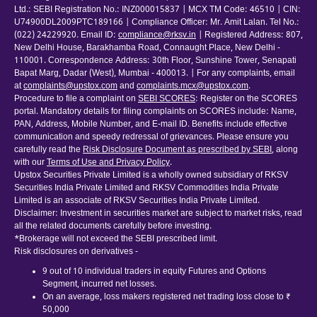
Ltd.: SEBI Registration No.: INZ000015837 | MCX TM Code: 46510 | CIN:
U74900DL2009PTC189166 | Compliance Officer: Mr. Amit Lalan. Tel No.:
(022) 24229920. Email ID:
compliance@rksv.in
| Registered Address: 807,
New Delhi House, Barakhamba Road, Connaught Place, New Delhi -
110001. Correspondence Address: 30th Floor, Sunshine Tower, Senapati
Bapat Marg, Dadar (West), Mumbai - 400013. | For any complaints, email
at
complaints@upstox.com
and
complaints.mcx@upstox.com
.
Procedure to file a complaint on
SEBI SCORES
: Register on the SCORES
portal. Mandatory details for filing complaints on SCORES include: Name,
PAN, Address, Mobile Number, and E-mail ID. Benefits include effective
communication and speedy redressal of grievances. Please ensure you
carefully read the
Risk Disclosure Document as prescribed by SEBI
, along
with our
Terms of Use and Privacy Policy
.
Upstox Securities Private Limited is a wholly owned subsidiary of RKSV
Securities India Private Limited and RKSV Commodities India Private
Limited is an associate of RKSV Securities India Private Limited.
Disclaimer: Investment in securities market are subject to market risks, read
all the related documents carefully before investing.
*Brokerage will not exceed the SEBI prescribed limit.
Risk disclosures on derivatives -
9 out of 10 individual traders in equity Futures and Options
Segment, incurred net losses.
On an average, loss makers registered net trading loss close to ₹
50,000