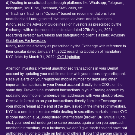
d) Dealing in unsolicited tips through platforms like Whatsapp, Telegram,
Instagram, YouTube, Facebook, SMS, calls, etc.
e) Trading / Trading in “Options” based on recommendations from
unauthorised / unregistered investment advisors and influencers.
Kindly, read the Advisory Guidelines For Investors as prescribed by the
Exchange with reference to their circular dated 27th August, 2021
regarding investor awareness and safeguarding client’s assets:
Advisory
Guidelines For Investors
Kindly, read the advisory as prescribed by the Exchange with reference to
their circular dated January 14, 2022 regarding Updation of mandatory
KYC fields by March 31, 2022:
KYC Updation
Attention Investors: Prevent unauthorised transactions in your Demat
account by updating your mobile number with your depository participant.
Receive alerts on your registered mobile number for debit and other
important transactions in your Demat account directly from CDSL on the
same day. Prevent unauthorised transactions in your Trading account by
updating your mobile numbers/email addresses with your stock brokers.
Receive information on your transactions directly from the Exchange on
your mobile/email at the end of the day. Issued in the interest of investors.
KYC is a one-time exercise while dealing in securities markets - once KYC
is done through a SEBI-registered intermediary (broker, DP, Mutual Fund,
etc.), you need not undergo the same process again when you approach
another intermediary. As a business, we don’t give stock tips and have not
authorised anyone to trade on behalf of others. If you find anyone claiming