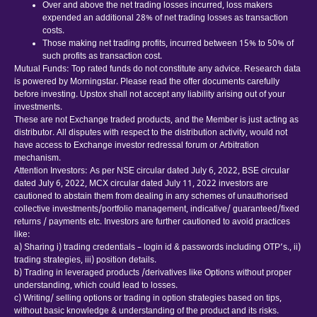
Over and above the net trading losses incurred, loss makers
expended an additional 28% of net trading losses as transaction
costs.
Those making net trading profits, incurred between 15% to 50% of
such profits as transaction cost.
Mutual Funds: Top rated funds do not constitute any advice. Research data
is powered by Morningstar. Please read the offer documents carefully
before investing. Upstox shall not accept any liability arising out of your
investments.
These are not Exchange traded products, and the Member is just acting as
distributor. All disputes with respect to the distribution activity, would not
have access to Exchange investor redressal forum or Arbitration
mechanism.
Attention Investors: As per NSE circular dated July 6, 2022, BSE circular
dated July 6, 2022, MCX circular dated July 11, 2022 investors are
cautioned to abstain them from dealing in any schemes of unauthorised
collective investments/portfolio management, indicative/ guaranteed/fixed
returns / payments etc. Investors are further cautioned to avoid practices
like:
a) Sharing i) trading credentials – login id & passwords including OTP’s., ii)
trading strategies, iii) position details.
b) Trading in leveraged products /derivatives like Options without proper
understanding, which could lead to losses.
c) Writing/ selling options or trading in option strategies based on tips,
without basic knowledge & understanding of the product and its risks.