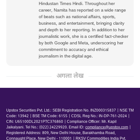
Hindustan Times Hindi. Throughout her
career, Namita has reported on a wide range
of beats such as national affairs, sports,
business, and entertainment, bringing clarity
and depth to her reporting. In addition to her
journalistic work, she is a certified fact-checker
by both Google and Meta, underscoring her
commitment to accuracy and ethical
journalism in the digital age.
अगला लेख
Upstox Securities Pvt. Ltd.: SEBI Registration No. INZ000315837 | NSE TM
Code: 13942 | BSE TM Code: 6155 | CDSL Reg No.: IN-DP-761-2024 |
CIN: U65100DL2021PTC376860 | Compliance Officer: Mr. Kapil
Jaikalyani. Tel No.: (022) 24229920. Email ID:
compliance@upstox.com
|
Registered Address: 809, New Delhi House, Barakhamba Road,
Connaught Place, New Delhi - 110001 | RKSV Commodities India Pvt.