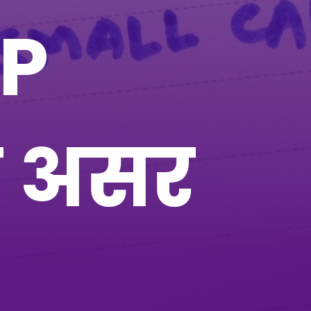
IP
है असर