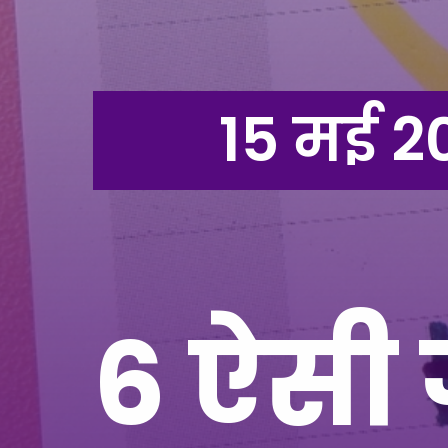
15 मई 2
6 ऐसी 